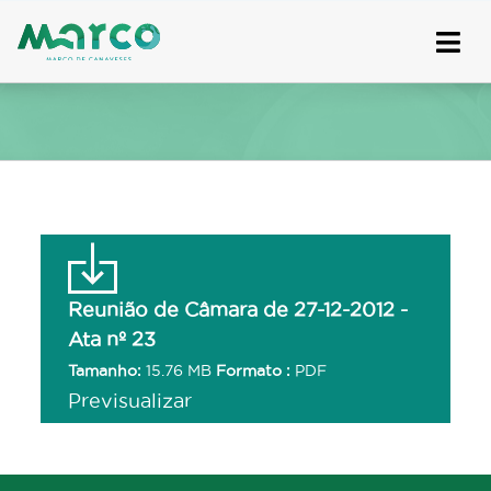
Skip
to
content
Reunião de Câmara de 27-12-2012 -
Ata nº 23
Tamanho:
15.76 MB
Formato :
PDF
Previsualizar