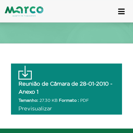
Skip
to
content
Reunião de Câmara de 28-01-2010 -
Anexo 1
Tamanho:
27.30 KB
Formato :
PDF
Previsualizar