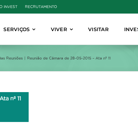
O INVEST
RECRUTAMENTO
SERVIÇOS
VIVER
VISITAR
INVE
das Reuniões
Reunião de Câmara de 28-05-2015 – Ata nº 11
ta nº 11