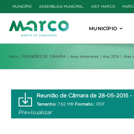
Skip
MUNICÍPIO
ASSEMBLEIA MUNICIPAL
VISIT MARCO
MARC
to
content
MUNICÍPIO
Início
REUNIÕES DE CÂMARA
Anos Anteriores
Ano 2015
Atas 
Reunião de Câmara de 28-05-2015 - A
Tamanho:
7.62 MB
Formato :
PDF
Previsualizar