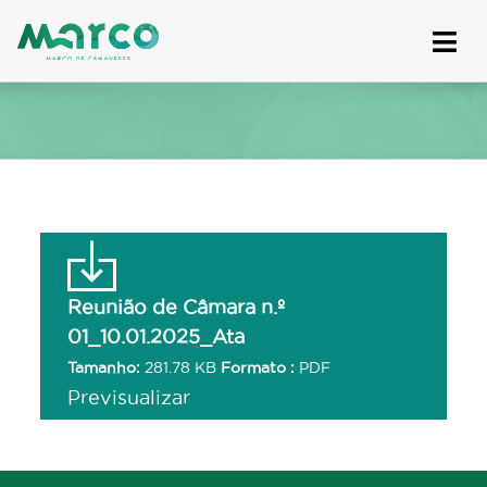
Skip
to
content
Reunião de Câmara n.º
01_10.01.2025_Ata
Tamanho:
281.78 KB
Formato :
PDF
Previsualizar