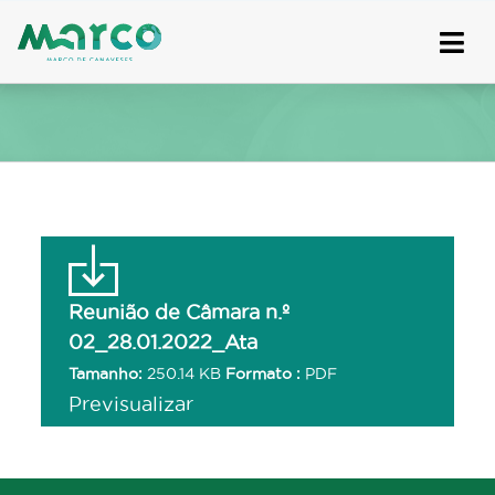
Skip
to
content
Reunião de Câmara n.º
02_28.01.2022_Ata
Tamanho:
250.14 KB
Formato :
PDF
Previsualizar