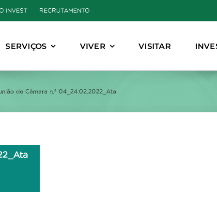
O INVEST
RECRUTAMENTO
SERVIÇOS
VIVER
VISITAR
INVE
união de Câmara n.º 04_24.02.2022_Ata
22_Ata