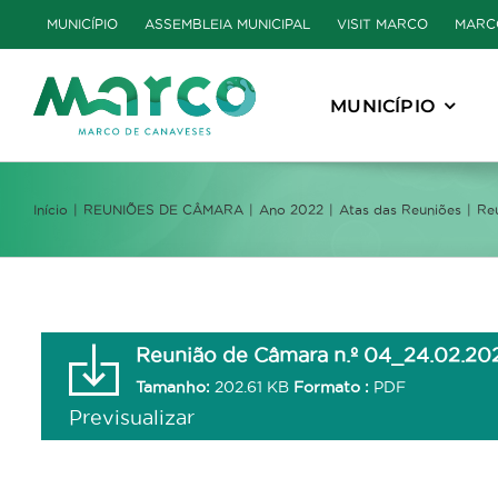
Skip
MUNICÍPIO
ASSEMBLEIA MUNICIPAL
VISIT MARCO
MARC
to
content
MUNICÍPIO
Início
REUNIÕES DE CÂMARA
Ano 2022
Atas das Reuniões
Re
Reunião de Câmara n.º 04_24.02.20
Tamanho:
202.61 KB
Formato :
PDF
Previsualizar