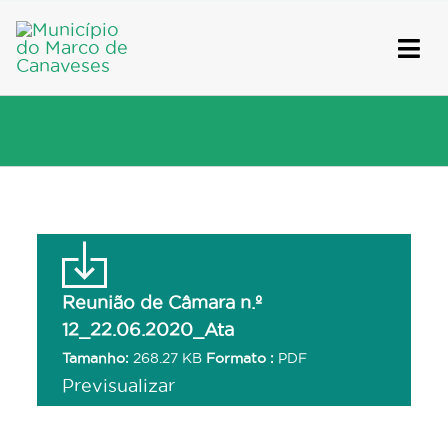
Skip
to
content
Reunião de Câmara n.º
12_22.06.2020_Ata
Tamanho:
268.27 KB
Formato :
PDF
Previsualizar