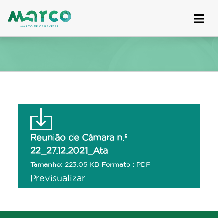
Skip
to
content
Reunião de Câmara n.º
22_27.12.2021_Ata
Tamanho:
223.05 KB
Formato :
PDF
Previsualizar