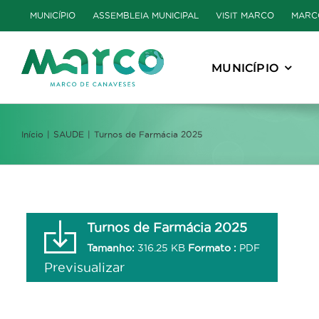
Skip
MUNICÍPIO
ASSEMBLEIA MUNICIPAL
VISIT MARCO
MARC
to
content
MUNICÍPIO
Início
SAUDE
Turnos de Farmácia 2025
Turnos de Farmácia 2025
Tamanho:
316.25 KB
Formato :
PDF
Previsualizar