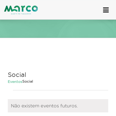
Skip
to
content
Social
Social
Eventos
Eventos
Não existem eventos futuros.
Aviso