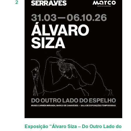
2
de
Eventos
Exposição “Álvaro Siza – Do Outro Lado do