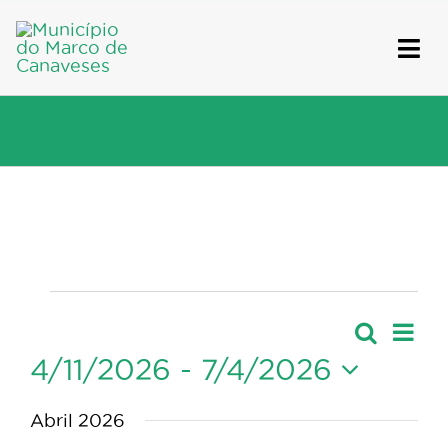
Skip
to
content
Eventos
Nave
Pesquis
Lista
Navegaçã
de
4/11/2026
 - 
7/4/2026
de
visua
Selecione
pesquisa
de
Abril 2026
Event
e
a