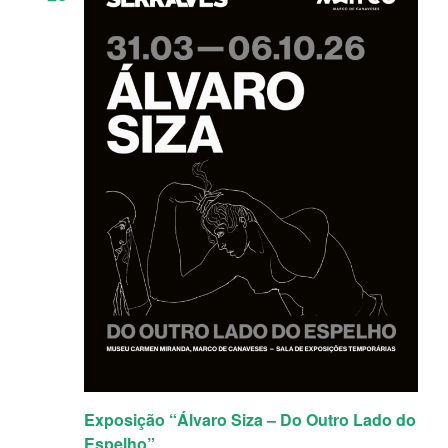
visualizaç
de
Eventos
Exposição “Álvaro Siza – Do Outro Lado do
Espelho”