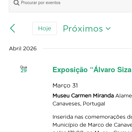
Digite
Navegação
a
de
palavra-
pesquisa
chave.
Próximos
Hoje
e
Procure
Selecione
visualização
por
a
de
Eventos
Abril 2026
data.
Eventos
com
palavra-
Exposição “Álvaro Siz
Qua
29
chave.
Março 31
Museu Carmen Miranda
Alamed
Canaveses, Portugal
Inserida nas comemorações do 
Município de Marco de Canave